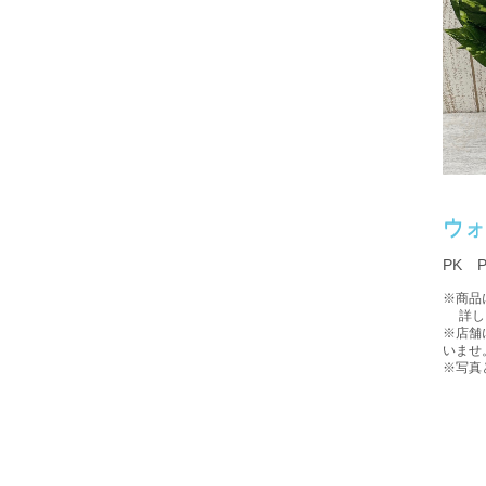
ウ
PK P
※商品
詳しい
※店舗
いませ
※写真