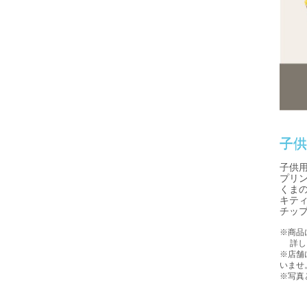
子
子供
プリ
くま
キテ
チッ
※商品
詳しい
※店舗
いませ
※写真