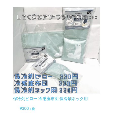
保冷剤ピロー 冷感座布団 保冷剤ネック用
¥300
＋税