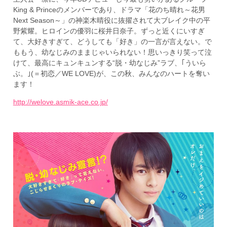
King & Princeのメンバーであり、ドラマ「花のち晴れ～花男
Next Season～」の神楽木晴役に抜擢されて大ブレイク中の平
野紫耀。ヒロインの優羽に桜井日奈子。ずっと近くにいすぎ
て、大好きすぎて、どうしても「好き」の一言が言えない。で
ももう、幼なじみのままじゃいられない！思いっきり笑って泣
けて、最高にキュンキュンする“脱・幼なじみ”ラブ、｢ういら
ぶ。｣(＝初恋／WE LOVE)が、この秋、みんなのハートを奪い
ます！
http://welove.asmik-ace.co.jp/