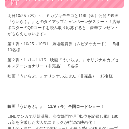
ト！
明日10/25（木）～、ミカヅキモモコと11/9（金）公開の映画
『ういらぶ。』とのタイアップキャンペーンがスタート！店頭
ポスターのQRコードを読み取り応募すると、豪華プレゼント
がもらえちゃいます♪
第１弾：10/25～10/31 劇場鑑賞券（ムビチケカード） 5組
10名様
第２弾：11/1～11/15 映画『ういらぶ。』オリジナルカプセ
ルステーショナリー（非売品） 5名様
映画『ういらぶ。』オリジナルふせん（非売品） 15名様
映画『ういらぶ。』 11/9（金）全国ロードショー！
LINEマンガで話題沸騰、少女部門で月刊1位を記録し累計180
万部を突破した大人気コミックが待望の映画化！
主人公・凛に、今年CDデビューし今最も勢いがあるグループ