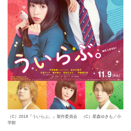
（C）2018『ういらぶ。』製作委員会 （C）星森ゆきも／小
学館