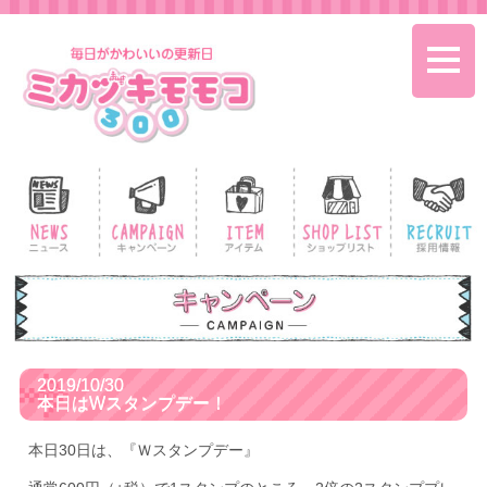
toggle
naviga
2019/10/30
本日はWスタンプデー！
本日30日は、『Ｗスタンプデー』