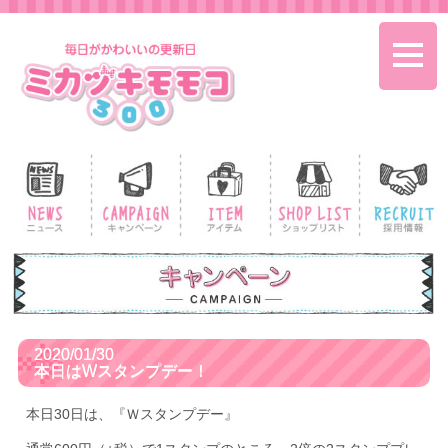
toggle
naviga
2020/01/30
本日はWスタンプデー！
本日30日は、『Ｗスタンプデー』