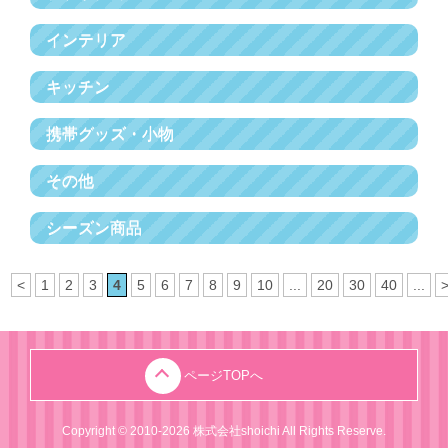
インテリア
キッチン
携帯グッズ・小物
その他
シーズン商品
<
1
2
3
4
5
6
7
8
9
10
...
20
30
40
...
ページTOPへ
Copyright © 2010-2026 株式会社shoichi All Rights Reserve.