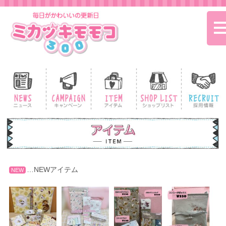
t
n
…NEWアイテム
NEW