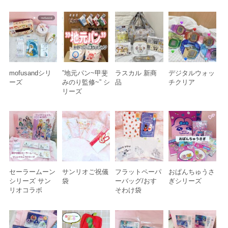
mofusandシリ
”地元パン~甲斐
ラスカル 新商
デジタルウォッ
ーズ
みのり監修~” シ
品
チクリア
リーズ
セーラームーン
サンリオご祝儀
フラットペーパ
おぱんちゅうさ
シリーズ サン
袋
ーバッグ/おす
ぎシリーズ
リオコラボ
そわけ袋